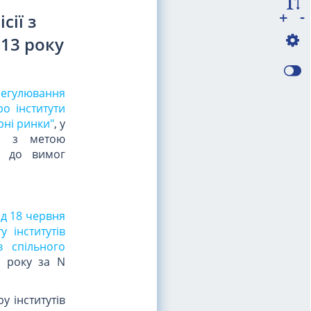
-
+
сії з
013 року
регулювання
ро інститути
рні ринки"
, у
, з метою
ь до вимог
ід 18 червня
 інститутів
в спільного
3 року за N
у інститутів