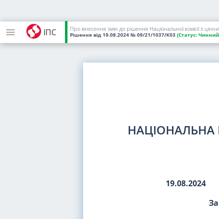
Про внесення змін до рішення Національної комісії з цінн
ІПС
Рішення
від 19.08.2024
№ 09/21/1037/К03
(Статус:
Чинний
НАЦІОНАЛЬНА 
19.08.2024
За