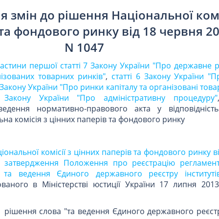
 змін до рішення Національної комі
та фондового ринку від 18 червня 2
N 1047
частини першої статті 7 Закону України "Про державне 
нізованих товарних ринків"
,
статті 6 Закону України "П
Закону України "Про ринки капіталу та організовані това
м
Закону України "Про адміністративну процедуру"
ведення нормативно-правового акта у відповідніст
на комісія з цінних паперів та фондового ринку
іональної комісії з цінних паперів та фондового ринку в
 затвердження Положення про реєстрацію регламенту
я та ведення Єдиного державного реєстру інституті
ованого в Міністерстві юстиції України 17 липня 201
 1 рішення слова "та ведення Єдиного державного реєстр