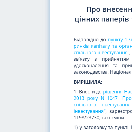
Про внесення
цінних паперів 
Відповідно до
пункту 1 
ринків капіталу та орга
спільного інвестування"
,
зв'язку з прийняття
удосконалення та при
законодавства, Національ
ВИРІШИЛА:
1. Внести до
рішення Нац
2013 року N 1047 "Про
спільного інвестуванн
інвестування"
, зареєстр
1198/23730, такі зміни:
1) у заголовку та пункті