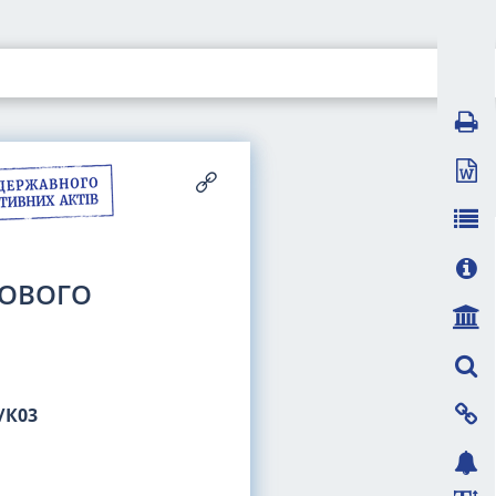
ДОВОГО
/К03