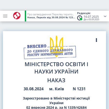
Редакція:
Про затвердження Переліку територіальних громад за рівнем ризику безпеки в системі освіти
16.07.2025
Наказ, Перелік
від 30.08.2024
№ 1231
(Статус:
Чинний)
Діє з 05.09.2025
МІНІСТЕРСТВО ОСВІТИ І
НАУКИ УКРАЇНИ
НАКАЗ
30.08.2024
м. Київ
N 1231
Зареєстровано в Міністерстві юстиції
України
02 вересня 2024 р. за N 1339/42684