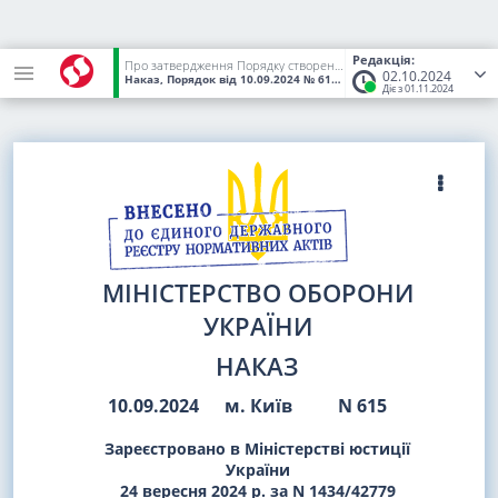
Редакція:
Про затвердження Порядку створення, функціонування та припинення діяльності логістичних пунктів
02.10.2024
Наказ, Порядок
від 10.09.2024
№ 615
(Статус:
Чинний)
Діє з 01.11.2024
МІНІСТЕРСТВО ОБОРОНИ
УКРАЇНИ
НАКАЗ
10.09.2024
м. Київ
N 615
Зареєстровано в Міністерстві юстиції
України
24 вересня 2024 р. за N 1434/42779