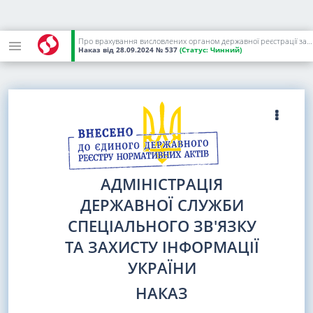
Про врахування висловлених органом державної реєстрації зауважень до наказу Адміністрації Державної служби спеціального зв'язку та захисту інформації України від 09 вересня 2024 року N 489
Наказ
від 28.09.2024
№ 537
(Статус:
Чинний)
АДМІНІСТРАЦІЯ
ДЕРЖАВНОЇ СЛУЖБИ
СПЕЦІАЛЬНОГО ЗВ'ЯЗКУ
ТА ЗАХИСТУ ІНФОРМАЦІЇ
УКРАЇНИ
НАКАЗ