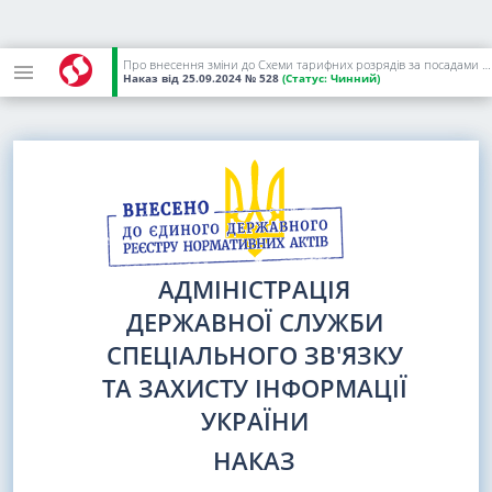
Про внесення зміни до Схеми тарифних розрядів за посадами осіб офіцерського складу Державної служби спеціального зв'язку та захисту інформації України
Наказ
від 25.09.2024
№ 528
(Статус:
Чинний)
АДМІНІСТРАЦІЯ
ДЕРЖАВНОЇ СЛУЖБИ
СПЕЦІАЛЬНОГО ЗВ'ЯЗКУ
ТА ЗАХИСТУ ІНФОРМАЦІЇ
УКРАЇНИ
НАКАЗ