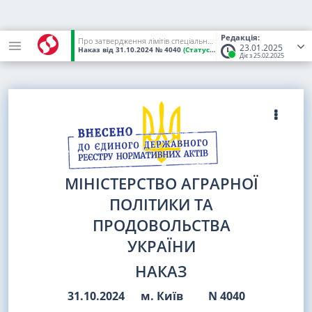
Редакція:
Про затвердження лімітів спеціального використання водних біоресурсів загальнодержавного значення у Чорному морі із затоками, причорноморських лиманах, річці Дунай, пониззі річки Дністер (з озерами, рукавом Турунчук) та Дністровському лимані для здійснення промислового рибальства та дослідного вилову на 2025 рік
23.01.2025
Наказ
від 31.10.2024
№ 4040
(Статус:
Чинний)
Діє з 25.02.2025
МІНІСТЕРСТВО АГРАРНОЇ
ПОЛІТИКИ ТА
ПРОДОВОЛЬСТВА
УКРАЇНИ
НАКАЗ
31.10.2024
м. Київ
N 4040