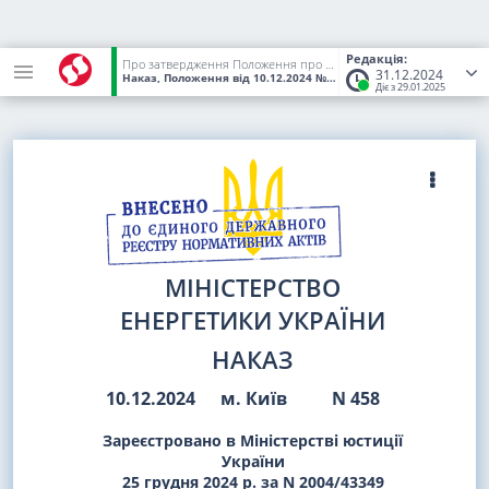
Редакція:
Про затвердження Положення про введення особливих умов безпечного виконання робіт на підприємствах електроенергетики
31.12.2024
Наказ, Положення
від 10.12.2024
№ 458
(Статус:
Чинний)
Діє з 29.01.2025
МІНІСТЕРСТВО
ЕНЕРГЕТИКИ УКРАЇНИ
НАКАЗ
10.12.2024
м. Київ
N 458
Зареєстровано в Міністерстві юстиції
України
25 грудня 2024 р. за N 2004/43349