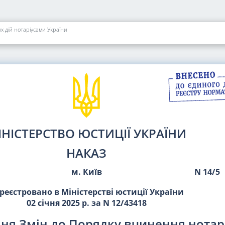
 дій нотаріусами України
ІНІСТЕРСТВО ЮСТИЦІЇ УКРАЇНИ
НАКАЗ
м. Київ
N 14/5
реєстровано в Міністерстві юстиції України
02 січня 2025 р. за N 12/43418
ня Змін до Порядку вчинення нотар