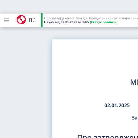
Про затвердження Змін до Порядку вчинення нотаріальних
ІПС
Наказ
від 02.01.2025
№ 14/5
(Статус:
Чинний)
М
02.01.2025
За
Про затверджен