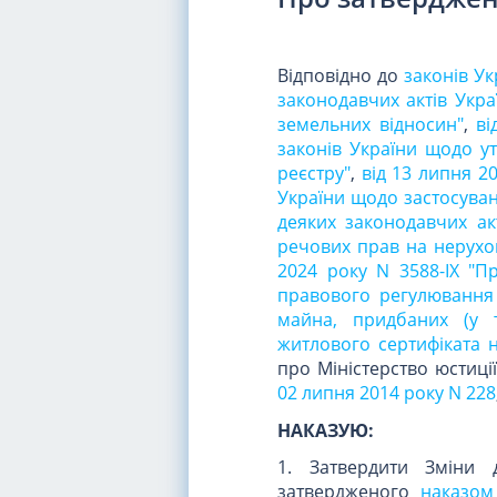
Відповідно до
законів Ук
законодавчих актів Укра
земельних відносин"
,
ві
законів України щодо у
реєстру"
,
від 13 липня 2
України щодо застосуван
деяких законодавчих ак
речових прав на нерухо
2024 року N 3588-IX "П
правового регулювання 
майна, придбаних (у т
житлового сертифіката 
про Міністерство юстиці
02 липня 2014 року N 228
НАКАЗУЮ:
1. Затвердити Зміни 
затвердженого
наказом