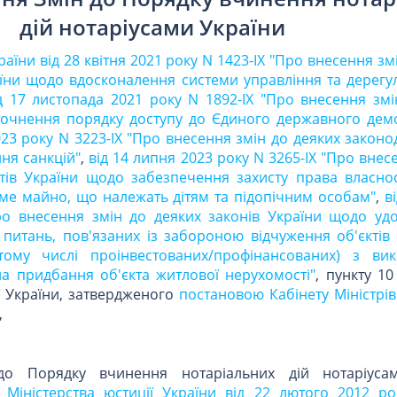
дій нотаріусами України
раїни від 28 квітня 2021 року N 1423-IX "Про внесення зм
їни щодо вдосконалення системи управління та дерегул
д 17 листопада 2021 року N 1892-IX "Про внесення змі
точнення порядку доступу до Єдиного державного дем
023 року N 3223-IX "Про внесення змін до деяких законо
ня санкцій"
,
від 14 липня 2023 року N 3265-IX "Про внес
тів України щодо забезпечення захисту права власнос
ме майно, що належать дітям та підопічним особам"
,
в
ро внесення змін до деяких законів України щодо уд
питань, пов'язаних із забороною відчуження об'єктів
ому числі проінвестованих/профінансованих) з ви
на придбання об'єкта житлової нерухомості"
, пункту 1
ї України, затвердженого
постановою Кабінету Міністрів
,
до Порядку вчинення нотаріальних дій нотаріусам
 Міністерства юстиції України від 22 лютого 2012 р