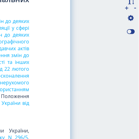
-
+
ін до деяких
яції у сфері
н до деяких
ографічного
давчих актів
ення змін до
ті та інших
ід 22 лютого
осконалення
 нерухомого
користанням
0 Положення
 України від
и України,
оку N 296/5
,