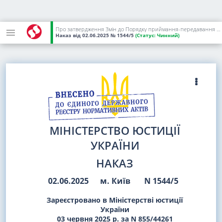
Про затвердження Змін до Порядку приймання-передавання електронних документів Національного архівного фонду на постійне зберігання
Наказ
від 02.06.2025
№ 1544/5
(Статус:
Чинний)
МІНІСТЕРСТВО ЮСТИЦІЇ
УКРАЇНИ
НАКАЗ
02.06.2025
м. Київ
N 1544/5
Зареєстровано в Міністерстві юстиції
України
03 червня 2025 р. за N 855/44261