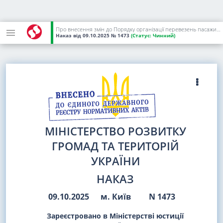
Про внесення змін до Порядку організації перевезень пасажирів та багажу автомобільним транспортом та визнання таким, що втратив чинність, наказу Міністерства транспорту та зв'язку України від 07 травня 2010 року N 278
Наказ
від 09.10.2025
№ 1473
(Статус:
Чинний)
МІНІСТЕРСТВО РОЗВИТКУ
ГРОМАД ТА ТЕРИТОРІЙ
УКРАЇНИ
НАКАЗ
09.10.2025
м. Київ
N 1473
Зареєстровано в Міністерстві юстиції