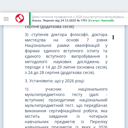
формах єдиного вступного іспиту та
єдиного фахового вступного
випробування у періоди з 26 червня до
Деякі питання проведення у 2026 році вступних випробувань з використанням організаційно-технологічних процесів здійснення зовнішнього незалежного оцінювання
14 липня (основна сесія), з 03 до 21
Наказ, Перелік
від 24.12.2025
№ 1701
(Статус:
Чинний)
серпня (додаткова сесія);
3) ступенів доктора філософії, доктора
мистецтва на основі 7 рівня
Національної рамки кваліфікацій у
формах єдиного вступного іспиту та
єдиного вступного випробування з
методології наукових досліджень у
періоди з 14 до 29 липня (основна сесія),
з 24 до 28 серпня (додаткова сесія).
3. Установити, що у 2026 році:
1) учасник національного
мультипредметного тесту (далі -
вступник) проходитиме національний
мультипредметний тест, що передбачає
виконання сертифікаційної роботи, яка
містить завдання із чотирьох
навчальних предметів із Переліку
навчальних предметів, із яких у 2026