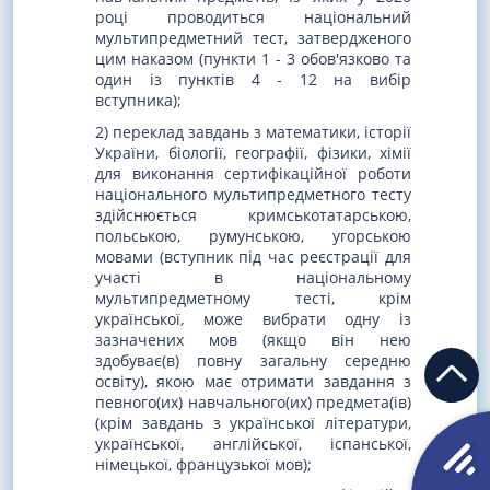
році проводиться національний
мультипредметний тест, затвердженого
цим наказом (пункти 1 - 3 обов'язково та
один із пунктів 4 - 12 на вибір
вступника);
2) переклад завдань з математики, історії
України, біології, географії, фізики, хімії
для виконання сертифікаційної роботи
національного мультипредметного тесту
здійснюється кримськотатарською,
польською, румунською, угорською
мовами (вступник під час реєстрації для
участі в національному
мультипредметному тесті, крім
української, може вибрати одну із
зазначених мов (якщо він нею
здобуває(в) повну загальну середню
освіту), якою має отримати завдання з
певного(их) навчального(их) предмета(ів)
(крім завдань з української літератури,
української, англійської, іспанської,
німецької, французької мов);