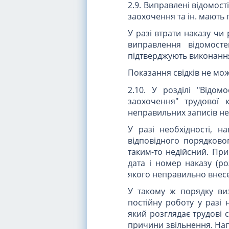
2.9. Виправлені відомос
заохочення та ін. мають
У разі втрати наказу чи
виправлення відомост
підтверджують виконання 
Показання свідків не мо
2.10. У розділі "Відом
заохочення" трудової 
неправильних записів не
У разі необхідності, н
відповідного порядково
таким-то недійсний. При
дата і номер наказу (р
якого неправильно внесе
У такому ж порядку ви
постійну роботу у разі
який розглядає трудові 
причини звільнення. Нап