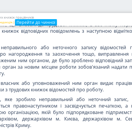
ва за згодою з відповідними галузевими профспілками
приємствам, що працюють в умовах територіальної ро
турні підрозділи розташовані на великій відстані)
их книжок працівників
Перейти до чинної
редакція.)
ми, що внесені до трудової книжки, в заочному пор
книжок відповідних повідомлень з наступною відмітк
 неправильного або неточного запису відомостей 
про нагородження та заохочення тощо, виправлення 
женим ним органом, де було зроблено відповідний зап
орган за новим місцем роботи зобов'язаний надати п
у.
ті власник або уповноважений ним орган видає праців
ки з трудових книжок відомостей про роботу.
о, яке зробило неправильний або неточний запис, л
ться правонаступником і засвідчується печаткою, а 
ою організацією, якій було підпорядковане підприємст
лархівом, держархівом м. Києва, держархівом м. Се
істрів Криму.