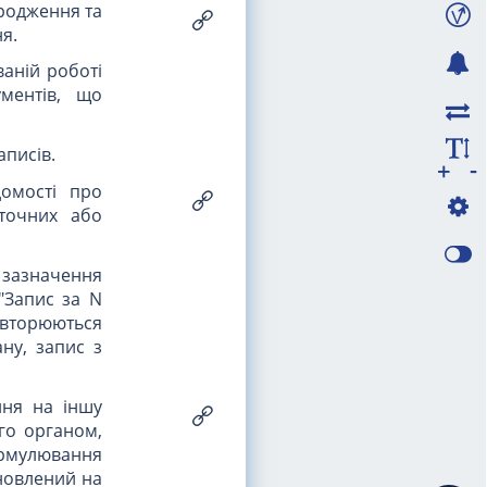
ородження та
я.
ваній роботі
ментів, що
аписів.
-
+
домості про
еточних або
 зазначення
"Запис за N
повторюються
ну, запис з
ння на іншу
го органом,
ормулювання
оновлений на