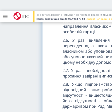
Міністерства і відомст
виняток, дозволити під
(підпорядковані струк
Про затвердження Інструкції про порядок ведення трудов
ІПС
Наказ, Інструкція
від 29.07.1993
№ 58
(Увага! Попередня 
ознайомлення з записа
направлення власником 
особистій картці.
2.6. У разі виявлення
переведення, а також 
власником або уповнова
або уповноважений ним 
цьому необхідну допомог
2.7. У разі необхіднос
прохання завірені випис
2.8. Якщо підприємств
відповідний запис роби
відсутності - вищестоящ
його відсутності - об
держархівом при Раді Мін