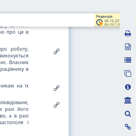
 можуть, як
з'єднаності
Редакція:
, проводити
06.10.2014
ядку шляхом
Діє з 04.11.2014
ою про це в
про роботу,
виконується
ис. Власник
рацівнику в
никам на їх
іквідоване,
в разі його
во, а в разі
вастополя і