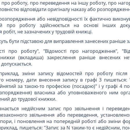
ті про роботу, про переведення на іншу роботу, про наг
 повністю відповідати оригіналу наказу або розпорядженн
 розпорядження або невідповідності їх фактично викону
ей про роботу здійснюється на основі інших доку
робіт, не зазначених у трудовій книжці.
жуть бути підставою для виправлення занесених раніше з
ості про роботу", "Відомості про нагородження", "Ві
книжки (вкладиша) закреслення раніше внесених н
 допускається.
априклад, зміни запису відомостей про роботу після
го номеру, дати внесення запису в графі 3 пишеться: 
йнятий за такою-то професією (посадою)" і у графі 4 
озпорядження) власника або уповноваженого ним орга
ний до трудової книжки.
знається недійсним запис про звільнення і переведе
 незаконного звільнення або переведення, установлено
спори, і поновлення на попередній роботі або зміни ф
риклад, пишеться: "Запис за N таким-то є недійсним, п