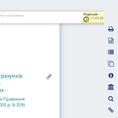
Редакція:
люті та в гривнях
11.03.2016
 рахунків
а
ях
ви Правління
00 р. N 209)