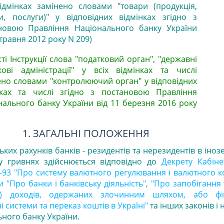
відмінках замінено словами "товари (продукція,
и, послуги)" у відповідних відмінках згідно з
новою Правління Національного банку України
 травня 2012 року N 209)
сті Інструкції слова "податковий орган", "державні
кові адміністрації" у всіх відмінках та числі
ено словами "контролюючий орган" у відповідних
нках та числі згідно з постановою Правління
нального банку України від 11 березня 2016 року
1. ЗАГАЛЬНІ ПОЛОЖЕННЯ
ких рахунків банків - резидентів та нерезидентів в іноз
 у гривнях здійснюється відповідно до
Декрету Кабіне
15-93 "Про систему валютного регулювання і валютного 
и "Про банки і банківську діяльність"
,
"Про запобігання 
нню) доходів, одержаних злочинним шляхом, або фі
і системи та переказ коштів в Україні"
та інших законів і
ьного банку України.