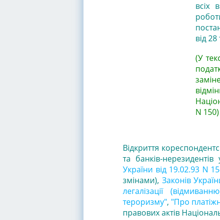
всіх 
робот
поста
від 28
(У тек
подат
замін
відмі
Націо
N 150)
Відкриття кореспондентсь
та банків-нерезидентів
України від 19.02.93 N 
змінами),
Законів Україн
легалізації (відмива
тероризму"
,
"Про платіжн
правових актів Націонал