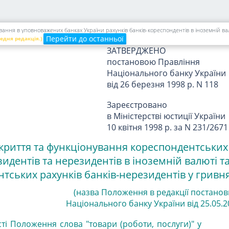
ва
В. А. Ющенко
ння в уповноважених банках України рахунків банків-кореспондентів в іноземній ва
Перейти до останньої
редня редакція.)
ЗАТВЕРДЖЕНО
постановою Правління
Національного банку України
від 26 березня 1998 р. N 118
Зареєстровано
в Міністерстві юстиції України
10 квітня 1998 р. за N 231/2671
криття та функціонування кореспондентських
езидентів та нерезидентів в іноземній валюті т
тських рахунків банків-нерезидентів у гривн
(назва Положення в редакції постано
Національного банку України від 25.05.20
сті Положення слова "товари (роботи, послуги)" у