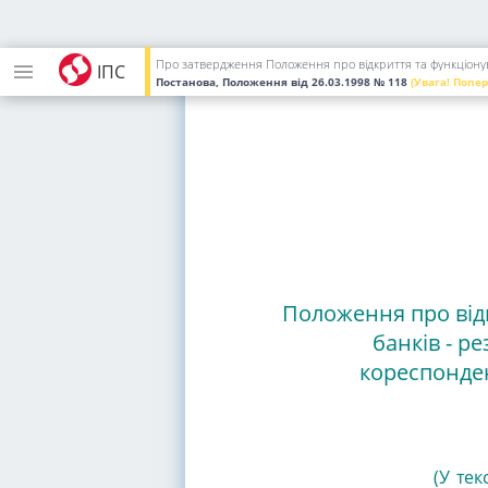
Голо
Про затвердження Положення про відкриття та функціонува
ІПС
Постанова, Положення
від 26.03.1998
№ 118
(Увага! Попе
Положення про від
банків - р
кореспонден
(У тек