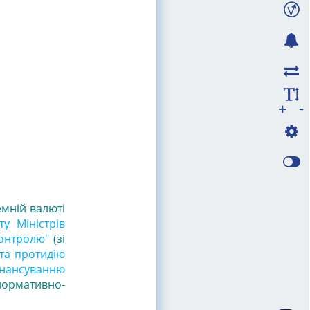
-
+
емній валюті
ту Міністрів
контролю"
(зі
та протидію
нансуванню
 нормативно-