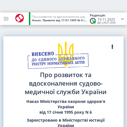
Редакція:
Про розвиток та вдосконалення судово-медичної служби України
10.11.2025
Наказ, Правила
від 17.01.1995
№ 6
(Статус:
Чинний)
Діє з 26.01.2026
Про розвиток та
вдосконалення судово-
медичної служби України
Наказ Міністерства охорони здоров'я
України
від 17 січня 1995 року N 6
Зареєстровано в Міністерстві юстиції
України