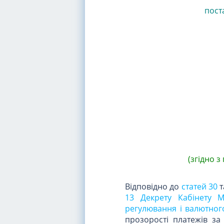
пост
(згідно 
Відповідно до
статей 30
т
13 Декрету Кабінету М
регулювання і валютног
прозорості платежів за