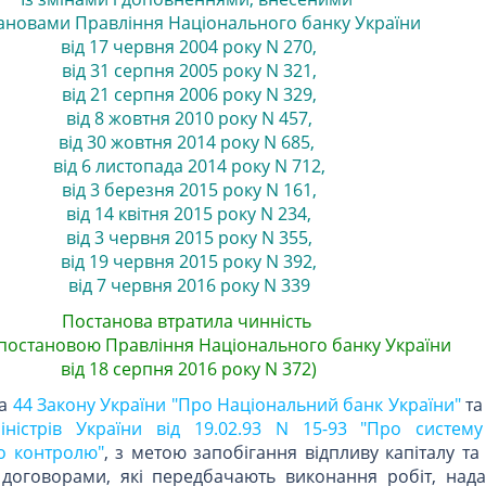
ановами
Правління Національного банку України
від 17 червня 2004 року N 270
,
від 31 серпня 2005 року N 321
,
від 21 серпня 2006 року N 329
,
від 8 жовтня 2010 року N 457
,
від 30 жовтня 2014 року N 685
,
від 6 листопада 2014 року N 712
,
від 3 березня 2015 року N 161
,
від 14 квітня 2015 року N 234
,
від 3 червня 2015 року N 355
,
від 19 червня 2015 року N 392
,
від 7 червня 2016 року N 339
Постанова втратила чинність
з постановою Правління Національного банку України
від 18 серпня 2016 року N 372)
а
44 Закону України "Про Національний банк України"
т
іністрів України від 19.02.93 N 15-93 "Про систем
о контролю"
, з метою запобігання відпливу капіталу т
 договорами, які передбачають виконання робіт, нада