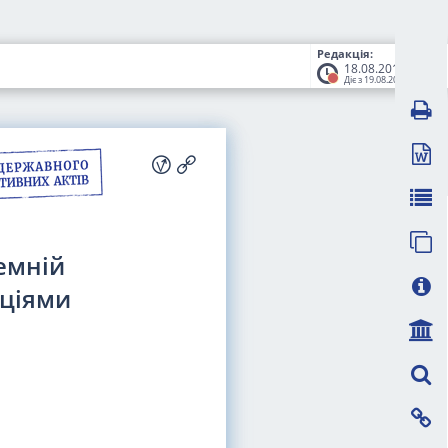
Редакція:
18.08.2016
Діє з 19.08.2016
емній
аціями