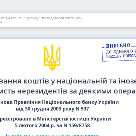
люті на користь нерезидентів за деякими операціями
)
вання коштів у національній та іноз
исть нерезидентів за деякими опер
нова Правління Національного банку України
від 30 грудня 2003 року N 597
реєстровано в Міністерстві юстиції України
5 лютого 2004 р. за N 159/8758
Із змінами і доповненнями, внесеними