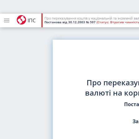
Про переказування коштів у національній та іноземній ва
ІПС
Постанова
від 30.12.2003
№ 597
(Статус:
Втратив чинність
Про переказу
валюті на кор
Поста
За