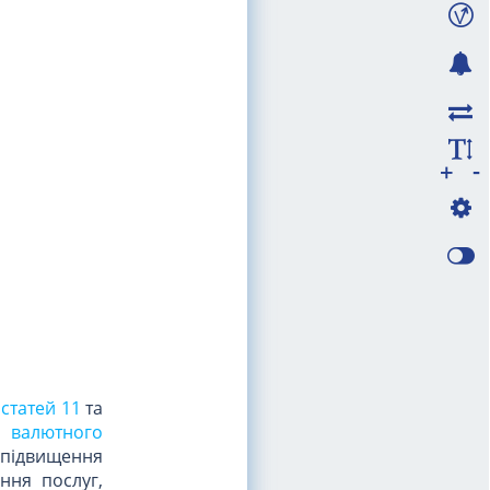
-
+
а
статей 11
та
у валютного
а підвищення
ння послуг,