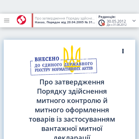
Редакція:
Про затвердження Порядку здійснення митного контролю й митного оформлення товарів із застосуванням вантажної митної декларації
30.05.2012
Наказ, Порядок
від 20.04.2005
№ 314
(Статус:
Втратив чинність
Діє з 31.08.2012
Про затвердження
Порядку здійснення
митного контролю й
митного оформлення
товарів із застосуванням
вантажної митної
декларації