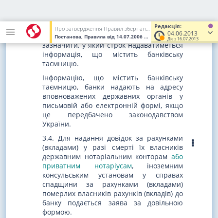
зобов'язаний письмово повідомити про
це службову особу або відповідний
державний орган, що звернувся з
Редакція:
Про затвердження Правил зберігання, захисту, використання та розкриття банківської таємниці
04.06.2013
вимогою про надання інформації, та
Постанова, Правила
від 14.07.2006
№ 267
(Увага! Попередня ред
Діє з 16.07.2013
зазначити, у який строк надаватиметься
інформація, що містить банківську
таємницю.
Інформацію, що містить банківську
таємницю, банки надають на адресу
вповноважених державних органів у
письмовій або електронній формі, якщо
це передбачено законодавством
України.
3.4. Для надання довідок за рахунками
(вкладами) у разі смерті їх власників
державним нотаріальним конторам
або
приватним нотаріусам
, іноземним
консульським установам у справах
спадщини за рахунками (вкладами)
померлих власників рахунків (вкладів) до
банку подається заява за довільною
формою.