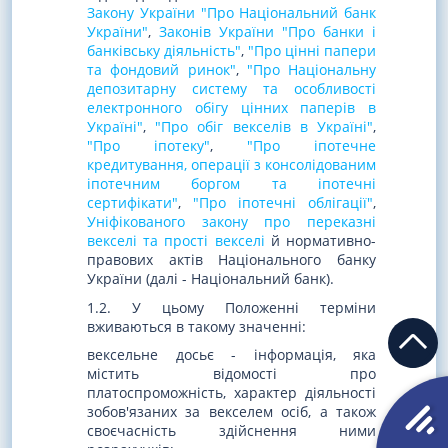
Закону України "Про Національний банк
України"
,
Законів України "Про банки і
банківську діяльність"
,
"Про цінні папери
та фондовий ринок"
,
"Про Національну
депозитарну систему та особливості
електронного обігу цінних паперів в
Україні"
,
"Про обіг векселів в Україні"
,
"Про іпотеку"
,
"Про іпотечне
кредитування, операції з консолідованим
іпотечним боргом та іпотечні
сертифікати"
,
"Про іпотечні облігації"
,
Уніфікованого закону про переказні
векселі та прості векселі
й нормативно-
правових актів Національного банку
України (далі - Національний банк).
1.2. У цьому Положенні терміни
вживаються в такому значенні:
вексельне досьє - інформація, яка
містить відомості про
платоспроможність, характер діяльності
зобов'язаних за векселем осіб, а також
своєчасність здійснення ними