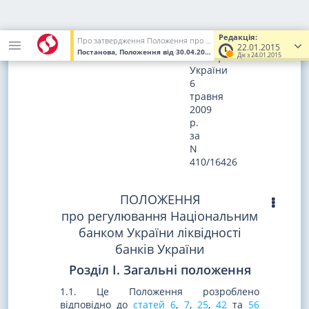
Зареєстровано
в
Редакція:
Про затвердження Положення про регулювання Національним банком України ліквідності банків України
Міністерстві
22.01.2015
Постанова, Положення
від 30.04.2009
№ 259
(Увага! Попередня 
Діє з 24.01.2015
юстиції
України
6
травня
2009
р.
за
N
410/16426
ПОЛОЖЕННЯ
про регулювання Національним
банком України ліквідності
банків України
Розділ I. Загальні положення
1.1. Це Положення розроблено
відповідно до
статей 6
,
7
,
25
,
42
та
56