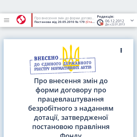
Редакція:
Про внесення змін до форми договору про працевлаштування безробітного з наданням дотації, затвердженої постановою правління Фонду загальнообов'язкового державного соціального страхування України на випадок безробіття від 30.08.2007 N 463
06.12.2012
Постанова
від 20.05.2010
№ 179
(Статус:
Втратив чинність)
Діє з 22.01.2013
Про внесення змін до
форми договору про
працевлаштування
безробітного з наданням
дотації, затвердженої
постановою правління
Фонду