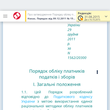
Зареєстровано
в
Редакція:
Про затвердження Порядку обліку платників податків і зборів
Міністерстві
31.08.2015
Наказ, Порядок
від 09.12.2011
№ 1588
(Увага! Попередня редакц
юстиції
Діє з 16.10.2015
України
29
грудня
2011
р.
за
N
1562/20300
Порядок обліку платників
податків і зборів
I. Загальні положення
1.1. Цей Порядок розроблений
відповідно до
Податкового кодексу
України
з метою використання єдиної
раціональної методики обліку платників