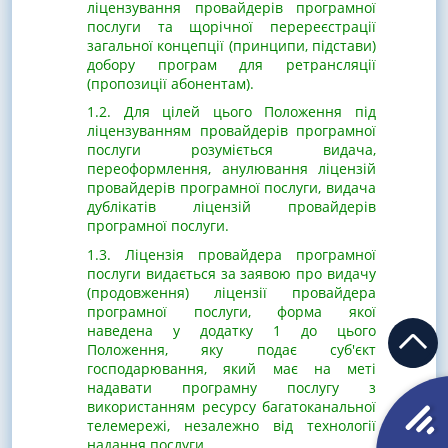
ліцензування провайдерів програмної
послуги та щорічної перереєстрації
загальної концепції (принципи, підстави)
добору програм для ретрансляції
(пропозиції абонентам).
1.2. Для цілей цього Положення під
ліцензуванням провайдерів програмної
послуги розуміється видача,
переоформлення, анулювання ліцензій
провайдерів програмної послуги, видача
дублікатів ліцензій провайдерів
програмної послуги.
1.3. Ліцензія провайдера програмної
послуги видається за заявою про видачу
(продовження) ліцензії провайдера
програмної послуги, форма якої
наведена у додатку 1 до цього
Положення, яку подає суб'єкт
господарювання, який має на меті
надавати програмну послугу з
використанням ресурсу багатоканальної
телемережі, незалежно від технології
надання послуги.