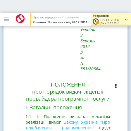
Зареєстровано
в
Редакція:
Про затвердження Положення про порядок видачі ліцензії провайдера програмної послуги
Міністерстві
06.11.2014
Рішення, Положення
від 28.12.2011
№ 2979
(Увага! Попередня р
Діє з 19.12.2014
юстиції
України
2
березня
2012
р.
за
N
351/20664
ПОЛОЖЕННЯ
про порядок видачі ліцензії
провайдера програмної послуги
I. Загальні положення
1.1. Це Положення визначає механізм
реалізації вимог
Закону України "Про
телебачення і радіомовлення"
щодо