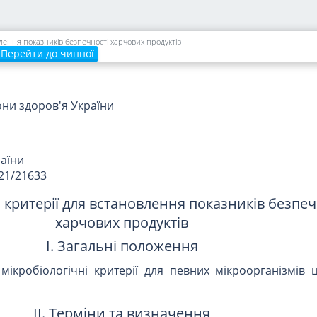
 академія
А. М. Сердюк
ук України
лення показників безпечності харчових продуктів
Перейти до чинної
они здоров'я України
раїни
321/21633
 критерії для встановлення показників безпеч
харчових продуктів
I. Загальні положення
мікробіологічні критерії для певних мікроорганізмів 
II. Терміни та визначення