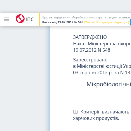
Національна
медичних на
Про затвердження Мікробіологічних критеріїв для встанов
ІПС
Наказ
від 19.07.2012
№ 548
(Увага! Попередня редакція.)
ЗАТВЕРДЖЕНО
Наказ Міністерства охор
19.07.2012 N 548
Зареєстровано
в Міністерстві юстиції Ук
03 серпня 2012 р. за N 1
Мікробіологічні
Ці Критерії визначають 
харчових продуктів.