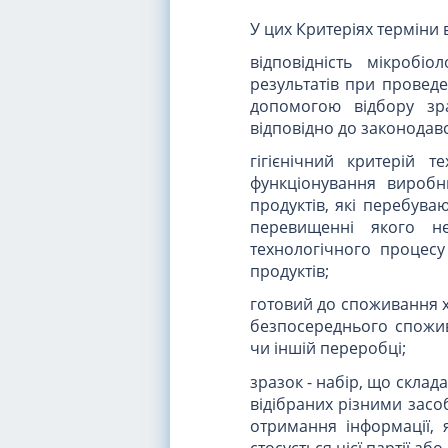
У цих Критеріях терміни 
відповідність мікробі
результатів при проведе
допомогою відбору зра
відповідно до законодавс
гігієнічний критерій 
функціонування виробн
продуктів, які перебува
перевищенні якого не
технологічного процесу
продуктів;
готовий до споживання 
безпосереднього спожив
чи іншій переробці;
зразок - набір, що склад
відібраних різними засоб
отримання інформації, 
стосується цієї партії аб