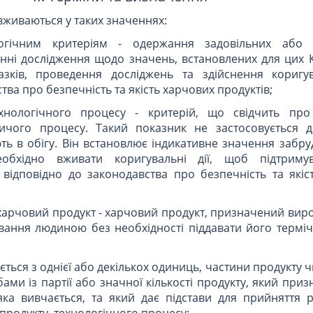
вживаються у таких значеннях:
ологічним критеріям - одержання задовільних або
нні дослідження щодо значень, встановлених для цих К
зків, проведення досліджень та здійснення коригу
тва про безпечність та якість харчових продуктів;
технологічного процесу - критерій, що свідчить пр
ичого процесу. Такий показник не застосовується 
ють в обігу. Він встановлює індикативне значення забр
обхідно вживати коригувальні дії, щоб підтримува
 відповідно до законодавства про безпечність та якіс
харчовий продукт - харчовий продукт, призначений вир
ання людиною без необхідності піддавати його терміч
ається з однієї або декількох одиниць, частини продукту 
ами із партії або значної кількості продукту, який при
яка вивчається, та який дає підстави для прийняття 
о продукту, технологічного процесу;