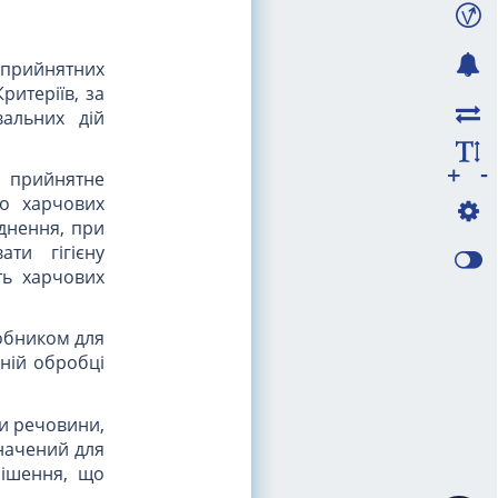
 прийнятних
ритеріїв, за
вальних дій
-
+
о прийнятне
до харчових
уднення, при
ти гігієну
ть харчових
обником для
ній обробці
чи речовини,
значений для
рішення, що