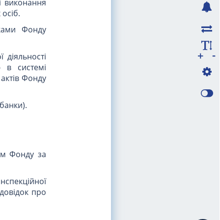
і виконання
 осіб.
ками Фонду
-
+
 діяльності
 в системі
актів Фонду
 банки).
ом Фонду за
нспекційної
 довідок про