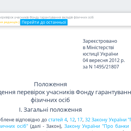
гарантування
вкладів фізичних
осіб
евірок учасників Фонду гарантування вкладів фізичних осіб
09.08.2012 N 16
Перейти до останньої
ня редакція.)
Зареєстровано
в Міністерстві
юстиції України
04 вересня 2012 р.
за N 1495/21807
Положення
ення перевірок учасників Фонду гарантуванн
фізичних осіб
I. Загальні положення
облене відповідно до
статей 4
,
12
,
17
,
32 Закону України 
зичних осіб"
(далі - Закон),
Закону України "Про банки 