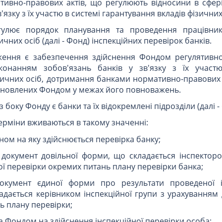
тивно-правових актів, що регулюють відносини в сфер
язку з їх участю в системі гарантування вкладів фізичних
гулює порядок планування та проведення працівни
чних осіб (далі - Фонд) інспекційних перевірок банків.
ення є забезпечення здійснення Фондом регулятивної
онанням зобов'язань банків у зв'язку з їх участю
зичних осіб, дотримання банками нормативно-правових 
тановлених Фондом у межах його повноважень.
з боку Фонду є банки та їх відокремлені підрозділи (далі -
терміни вживаються в такому значенні:
аном на яку здійснюється перевірка банку;
- документ довільної форми, що складається інспектор
ої перевірки окремих питань плану перевірки банка;
документ єдиної форми про результати проведеної і
адається керівником інспекційної групи з урахуванням
ь плану перевірки;
а Фондом на здійснення інспекційної перевірки особа;