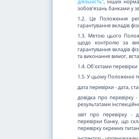
діяльність"
, інших норма
зобов'язань банками у зв'
1.2. Це Положення ре
гарантування вкладів фізи
1.3. Метою цього Полож
щодо контролю за вик
гарантування вкладів фі
та виконання вимог, вс
1.4. Об'єктами перевірки 
1.5. У цьому Положенні 
дата перевірки - дата, ст
довідка про перевірку 
результатами інспекційн
звіт про перевірку - 
перевірки банку, що скл
перевірку окремих питан
інспектор - уповноважен