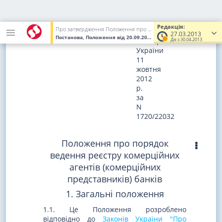
Зареєстровано
в
Редакція:
Про затвердження Положення про порядок ведення реєстру комерційних агентів (комерційних представників) банків
Міністерстві
27.03.2013
Постанова, Положення
від 20.09.2012
№ 386
(Увага! Попередня 
Діє з 30.04.2013
юстиції
України
11
жовтня
2012
р.
за
N
1720/22032
Положення про порядок
ведення реєстру комерційних
агентів (комерційних
представників) банків
1. Загальні положення
1.1. Це Положення розроблено
відповідно до
Законів України "Про