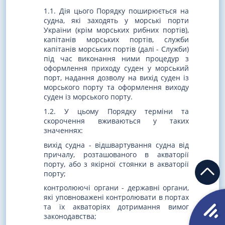
1.1. Дія цього Порядку поширюється на
судна, які заходять у морські порти
України (крім морських рибних портів),
капітанів морських портів, служби
капітанів морських портів (далі - Служби)
під час виконання ними процедур з
оформлення приходу суден у морський
порт, надання дозволу на вихід суден із
морського порту та оформлення виходу
суден із морського порту.
1.2. У цьому Порядку терміни та
скорочення вживаються у таких
значеннях:
вихід судна - відшвартування судна від
причалу, розташованого в акваторії
порту, або з якірної стоянки в акваторії
порту;
контролюючі органи - державні органи,
які уповноважені контролювати в портах
та їх акваторіях дотримання вимог
законодавства;