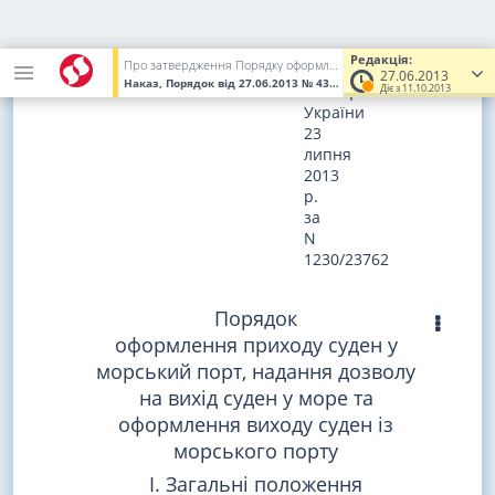
Зареєстровано
в
Редакція:
Про затвердження Порядку оформлення приходу суден у морський порт, надання дозволу на вихід суден у море та оформлення виходу суден із морського порту
Міністерстві
27.06.2013
Наказ, Порядок
від 27.06.2013
№ 430
(Увага! Попередня редакці
юстиції
Діє з 11.10.2013
України
23
липня
2013
р.
за
N
1230/23762
Порядок
оформлення приходу суден у
морський порт, надання дозволу
на вихід суден у море та
оформлення виходу суден із
морського порту
I. Загальні положення