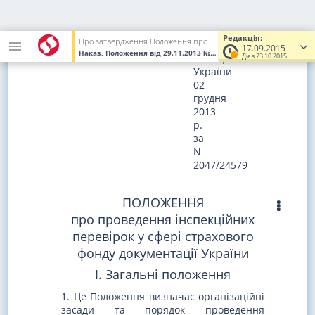
Зареєстровано
в
Редакція:
Про затвердження Положення про організацію та порядок проведення заходів контролю за додержанням вимог законодавства у сфері формування та ведення страхового фонду документації України центральними та місцевими органами виконавчої влади, Радою міністрів Автономної Республіки Крим, органами місцевого самоврядування
Міністерстві
17.09.2015
Наказ, Положення
від 29.11.2013
№ 2541/5
(Увага! Попередня р
юстиції
Діє з 23.10.2015
України
02
грудня
2013
р.
за
N
2047/24579
ПОЛОЖЕННЯ
про проведення інспекційних
перевірок у сфері страхового
фонду документації України
I. Загальні положення
1. Це Положення визначає організаційні
засади та порядок проведення