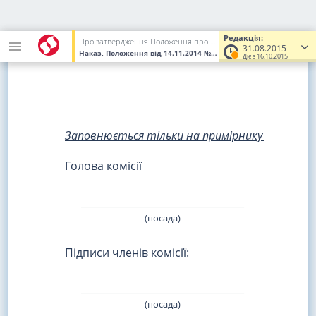
М. П.
Редакція:
Про затвердження Положення про реєстрацію платників податку на додану вартість
31.08.2015
Наказ, Положення
від 14.11.2014
№ 1130
(Увага! Попередня ред
Діє з 16.10.2015
Заповнюється тільки на примірнику рішення
Голова комісії
_________________________________
_____
(посада)
(пі
Підписи членів комісії:
_________________________________
_____
(посада)
(пі