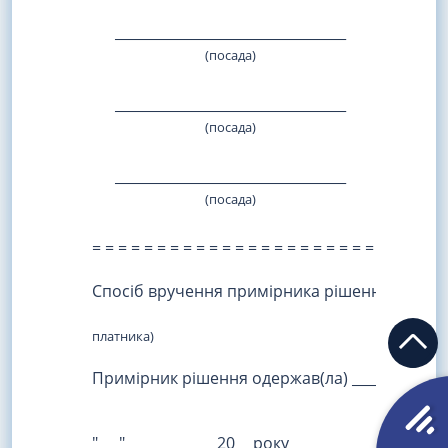
_________________________________
_____
(посада)
(пі
_________________________________
_____
(посада)
(пі
_________________________________
_____
(посада)
(пі
= = = = = = = = = = = = = = = = = = = = = = = = = = = 
Спосіб вручення примірника рішення платнику _
(поштою або під розписку платн
платника)
Примірник рішення одержав(ла) ________________
(прізвище, ім'я, по
"___" ____________ 20__ року