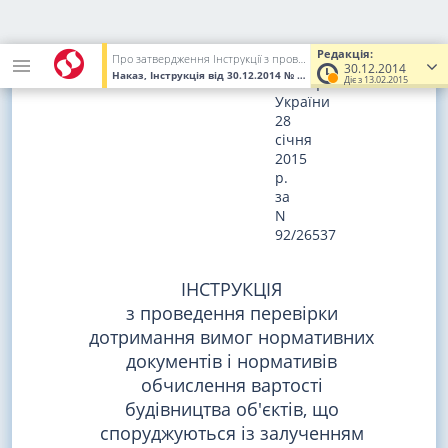
Зареєстровано
в
Редакція:
Про затвердження Інструкції з проведення перевірки дотримання вимог нормативних документів і нормативів обчислення вартості будівництва об'єктів, що споруджуються із залученням бюджетних коштів, а також коштів державних і комунальних підприємств, установ та організацій, кредитів, наданих під державні гарантії
Міністерстві
30.12.2014
Наказ, Інструкція
від 30.12.2014
№ 381
(Увага! Попередня редак
юстиції
Діє з 13.02.2015
України
28
січня
2015
р.
за
N
92/26537
ІНСТРУКЦІЯ
з проведення перевірки
дотримання вимог нормативних
документів і нормативів
обчислення вартості
будівництва об'єктів, що
споруджуються із залученням