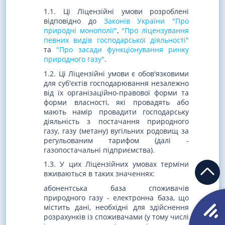
1.1. Ці Ліцензійні умови розроблені
відповідно до
Законів України "Про
природні монополії"
,
"Про ліцензування
певних видів господарської діяльності"
та
"Про засади функціонування ринку
природного газу"
.
1.2. Ці Ліцензійні умови є обов'язковими
для суб'єктів господарювання незалежно
від їх організаційно-правової форми та
форми власності, які провадять або
мають намір провадити господарську
діяльність з постачання природного
газу, газу (метану) вугільних родовищ за
регульованим тарифом (далі -
газопостачальні підприємства).
1.3. У цих Ліцензійних умовах терміни
вживаються в таких значеннях:
абонентська база споживачів
природного газу - електронна база, що
містить дані, необхідні для здійснення
розрахунків із споживачами (у тому числі