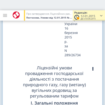
Зареєстровано
в
Редакція:
Про затвердження Ліцензійних умов провадження господарської діяльності з постачання природного газу, газу (метану) вугільних родовищ за регульованим тарифом
Міністерстві
12.01.2015
Постанова, Умови
від 12.01.2015
№ 9
(Увага! Попередня редакці
Діє з 03.04.2015
юстиції
України
16
березня
2015
р.
за
N
289/26734
Ліцензійні умови
провадження господарської
діяльності з постачання
природного газу, газу (метану)
вугільних родовищ за
регульованим тарифом
I. Загальні положення