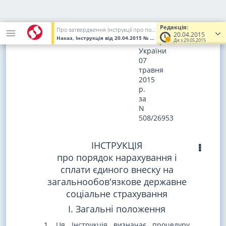
Зареєстровано
в
Редакція:
Про затвердження Інструкції про порядок нарахування і сплати єдиного внеску на загальнообов'язкове державне соціальне страхування
Міністерстві
20.04.2015
Наказ, Інструкція
від 20.04.2015
№ 449
(Увага! Попередня редак
юстиції
Діє з 29.05.2015
України
07
травня
2015
р.
за
N
508/26953
ІНСТРУКЦІЯ
про порядок нарахування і
сплати єдиного внеску на
загальнообов'язкове державне
соціальне страхування
I. Загальні положення
1. Ця Інструкція визначає процедуру