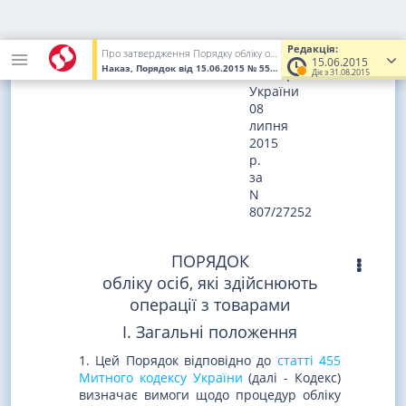
Зареєстровано
в
Редакція:
Про затвердження Порядку обліку осіб, які під час провадження своєї діяльності є учасниками відносин, що регулюються законодавством України з питань митної справи
Міністерстві
15.06.2015
Наказ, Порядок
від 15.06.2015
№ 552
(Увага! Попередня редакці
юстиції
Діє з 31.08.2015
України
08
липня
2015
р.
за
N
807/27252
ПОРЯДОК
обліку осіб, які здійснюють
операції з товарами
I. Загальні положення
1. Цей Порядок відповідно до
статті 455
Митного кодексу України
(далі - Кодекс)
визначає вимоги щодо процедур обліку