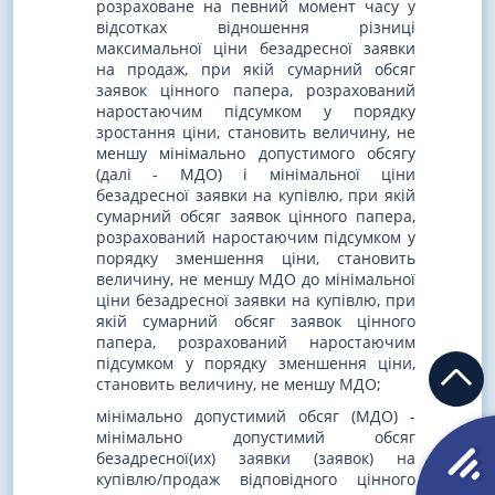
розраховане на певний момент часу у
відсотках відношення різниці
максимальної ціни безадресної заявки
на продаж, при якій сумарний обсяг
заявок цінного папера, розрахований
наростаючим підсумком у порядку
зростання ціни, становить величину, не
меншу мінімально допустимого обсягу
(далі - МДО) і мінімальної ціни
безадресної заявки на купівлю, при якій
сумарний обсяг заявок цінного папера,
розрахований наростаючим підсумком у
порядку зменшення ціни, становить
величину, не меншу МДО до мінімальної
ціни безадресної заявки на купівлю, при
якій сумарний обсяг заявок цінного
папера, розрахований наростаючим
підсумком у порядку зменшення ціни,
становить величину, не меншу МДО;
мінімально допустимий обсяг (МДО) -
мінімально допустимий обсяг
безадресної(их) заявки (заявок) на
купівлю/продаж відповідного цінного