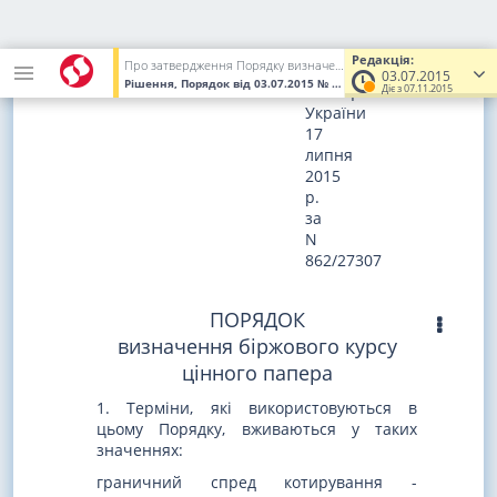
Зареєстровано
в
Редакція:
Про затвердження Порядку визначення біржового курсу цінного папера
Міністерстві
03.07.2015
Рішення, Порядок
від 03.07.2015
№ 933
(Увага! Попередня реда
юстиції
Діє з 07.11.2015
України
17
липня
2015
р.
за
N
862/27307
ПОРЯДОК
визначення біржового курсу
цінного папера
1. Терміни, які використовуються в
цьому Порядку, вживаються у таких
значеннях:
граничний спред котирування -