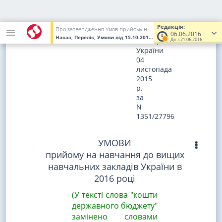
Зареєстровано
в
Редакція:
Про затвердження Умов прийому на навчання до вищих навчальних закладів України в 2016 році
Міністерстві
06.06.2016
Наказ, Перелік, Умови
від 15.10.2015
№ 1085
(Увага! Попередня
юстиції
Діє з 21.06.2016
України
04
листопада
2015
р.
за
N
1351/27796
УМОВИ
прийому на навчання до вищих
навчальних закладів України в
2016 році
(У тексті слова "кошти
державного бюджету"
замінено словами