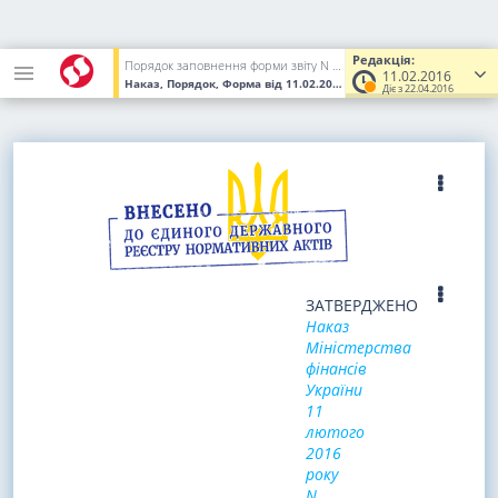
Редакція:
Порядок заповнення форми звіту N 1-РТ "Звіт про обсяги придбання та реалізації тютюнових виробів у роздрібній мережі"
11.02.2016
Наказ, Порядок, Форма
від 11.02.2016
№ 49
(Увага! Попередня р
Діє з 22.04.2016
ЗАТВЕРДЖЕНО
Наказ
Міністерства
фінансів
України
11
лютого
2016
року
N