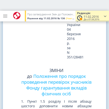
Зареєстровано
в
Редакція:
Про затвердження Змін до Положення про порядок проведення перевірок учасників Фонду гарантування вкладів фізичних осіб
Міністерстві
11.02.2016
Рішення
від 11.02.2016
№ 136
(Увага! Попередня редакція.)
Діє з 01.04.2016
юстиції
України
04
березня
2016
р.
за
N
351/28481
ЗМІНИ
до
Положення про порядок
проведення перевірок учасників
Фонду гарантування вкладів
фізичних осіб
1. Пункт 1.5 розділу I після абзацу
шостого доповнити новим абзацом