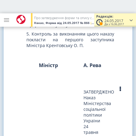
порядку на державну реєстрацію до
Міністерства юстиції України.
Редакція:
Про затвердження форми та опису службового посвідчення інспектора праці
4. Цей наказ набирає чинності з дня його
24.05.2017
Наказ, Форма
від 24.05.2017
№ 866
(Увага! Попередня редакція.)
Діє з 16.06.2017
офіційного опублікування.
5. Контроль за виконанням цього наказу
покласти на першого заступника
Міністра Крентовську О. П.
Міністр
А. Рева
ЗАТВЕРДЖЕНО
Наказ
Міністерства
соціальної
політики
України
24
травня