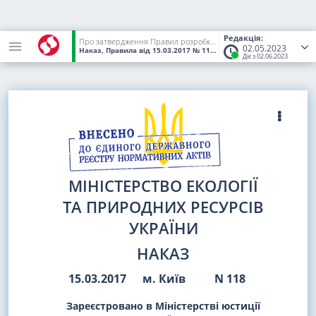
Редакція:
Про затвердження Правил розробки нафтових і газових родовищ
02.05.2023
Наказ, Правила
від 15.03.2017
№ 118
(Статус:
Чинний)
Діє з 02.06.2023
МІНІСТЕРСТВО ЕКОЛОГІЇ
ТА ПРИРОДНИХ РЕСУРСІВ
УКРАЇНИ
НАКАЗ
15.03.2017
м. Київ
N 118
Зареєстровано в Міністерстві юстиції