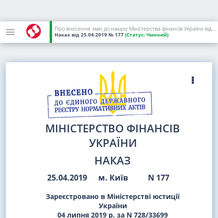
Про внесення змін до наказу Міністерства фінансів України від 02 жовтня 2015 року N 859
Наказ
від 25.04.2019
№ 177
(Статус:
Чинний)
МІНІСТЕРСТВО ФІНАНСІВ
УКРАЇНИ
НАКАЗ
25.04.2019
м. Київ
N 177
Зареєстровано в Міністерстві юстиції
України
04 липня 2019 р. за N 728/33699