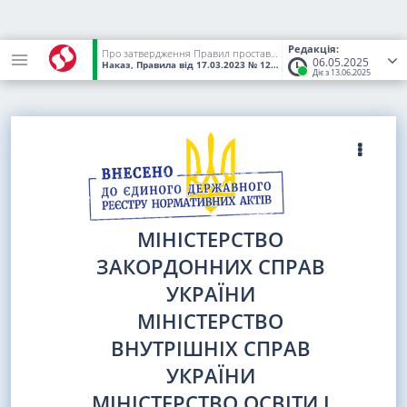
Редакція:
Про затвердження Правил проставлення апостиля на офіційних документах, призначених для використання на території інших держав
06.05.2025
Наказ, Правила
від 17.03.2023
№ 125/209/293/139/999/5
(Статус:
Діє з 13.06.2025
МІНІСТЕРСТВО
ЗАКОРДОННИХ СПРАВ
УКРАЇНИ
МІНІСТЕРСТВО
ВНУТРІШНІХ СПРАВ
УКРАЇНИ
МІНІСТЕРСТВО ОСВІТИ І