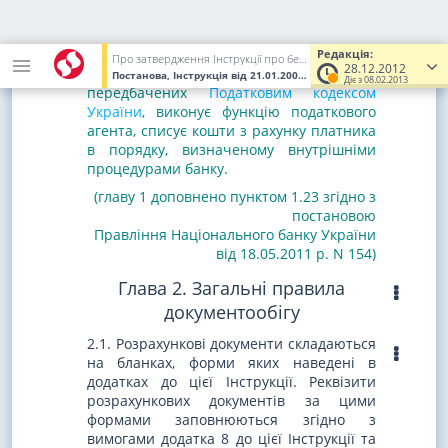
постановою
Правління Національного банку України
від 18.05.2011 р. N 154
)
Редакція:
Про затвердження Інструкції про безготівкові розрахунки в Україні в національній валюті
28.12.2012
1.23. Банк, який у випадках,
Постанова, Інструкція
від 21.01.2004
№ 22
(Увага! Попередня ре
Діє з 08.02.2013
передбачених
Податковим кодексом
України
, виконує функцію податкового
агента, списує кошти з рахунку платника
в порядку, визначеному внутрішніми
процедурами банку.
(главу 1 доповнено пунктом 1.23 згідно з
постановою
Правління Національного банку України
від 18.05.2011 р. N 154)
Глава 2. Загальні правила
документообігу
2.1. Розрахункові документи складаються
на бланках, форми яких наведені в
додатках до цієї Інструкції. Реквізити
розрахункових документів за цими
формами заповнюються згідно з
вимогами додатка 8 до цієї Інструкції та