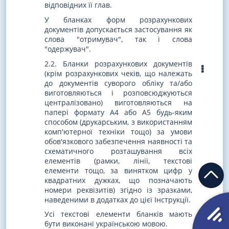
відповідних її глав.
У бланках форм розрахункових
документів допускається застосування як
слова "отримувач", так і слова
"одержувач".
2.2. Бланки розрахункових документів
(крім розрахункових чеків, що належать
до документів суворого обліку та/або
виготовляються і розповсюджуються
централізовано) виготовляються на
папері формату А4 або А5 будь-яким
способом (друкарським, з використанням
комп'ютерної техніки тощо) за умови
обов'язкового забезпечення наявності та
схематичного розташування всіх
елементів (рамки, лінії, текстові
елементи тощо, за винятком цифр у
квадратних дужках, що позначають
номери реквізитів) згідно із зразками,
наведеними в додатках до цієї Інструкції.
Усі текстові елементи бланків мають
бути виконані українською мовою.