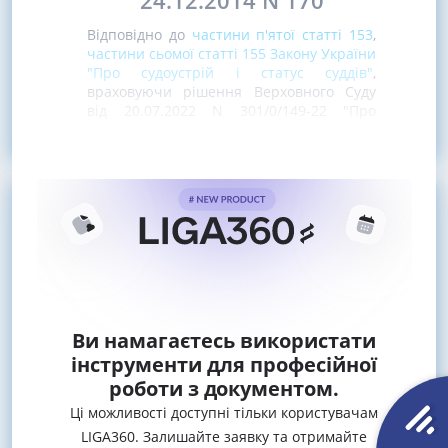
24.12.2014 N 170
Відповідно до
частини п'ятої статті 153
,
частини сьомої статті 155 Закону України
"Про судоустрій і статус суддів"
,
враховуючи рішення Верховного Суду
від 20.07.2022 N 301/0/149-22 "Про
відрядження
Ви намагаєтесь використати
інструменти для професійної
роботи з документом.
Ці можливості доступні тільки користувачам
LIGA360. Залишайте заявку та отримайте