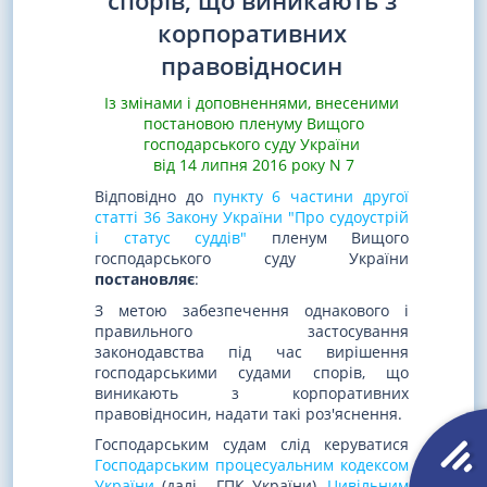
спорів, що виникають з
корпоративних
правовідносин
Із змінами і доповненнями, внесеними
постановою пленуму Вищого
господарського суду України
від 14 липня 2016 року N 7
Відповідно до
пункту 6 частини другої
статті 36 Закону України "Про судоустрій
і статус суддів"
пленум Вищого
господарського суду України
постановляє
:
З метою забезпечення однакового і
правильного застосування
законодавства під час вирішення
господарськими судами спорів, що
виникають з корпоративних
правовідносин, надати такі роз'яснення.
Господарським судам слід керуватися
Господарським процесуальним кодексом
України
(далі - ГПК України),
Цивільним