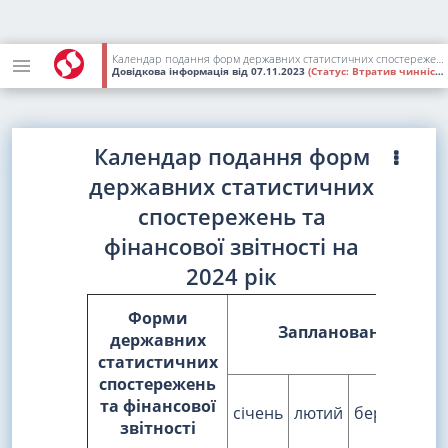
Календар подання форм державних статистичних спостережень та фінансової звітності на 2024 рік
Довідкова інформація
від 07.11.2023
(Статус:
Втратив чинність)
Календар подання форм
державних статистичних
спостережень та
фінансової звітності на
2024 рік
Форми
Заплановано поданн
державних
статистичних
спостережень
та фінансової
січень
лютий
березень
к
звітності