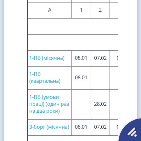
А
1
2
3
Д
Опла
1-ПВ (місячна)
08.01
07.02
07.03
1-ПВ
08.01
(квартальна)
1-ПВ (умови
праці) (один раз
28.02
на два роки)
3-борг (місячна)
08.01
07.02
07.03