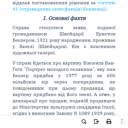
відклав постановлення рішення за
статтею
41 (справедлива сатисфакція) Конвенції
.
1. Основні факти
Справа стосуєтеся заяви, поданої
громадянином Швейцарії Ернстом
Беєлером, 1921 року народження, проживає
у Базелі (Швейцарія). Він є власником
художньої галереї.
У справі йдеться про картину Вінсента Ван-
Гога "Портрет молодого селянина", яку пан
Беєлер придбав у 1977 році за 600
мільйонів лір через посередника, не
повідомивши при цьому продавця, що
картину придбано від його імені. А отже, у
декларації про продаж, поданій продавцем
до Міністерства культурної спадщини Італії,
згідно з вимогами Закону N 1089 1939 року,
імені заявника не було зазначено. У 1983
році міністерству стало відомо, що