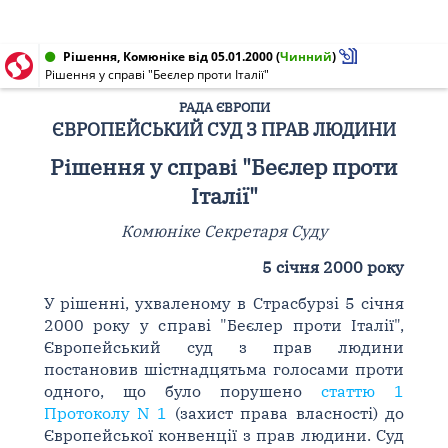
Рішення, Комюніке від 05.01.2000
(
Чинний
)
Рішення у справі "Беєлер проти Італії"
РАДА ЄВРОПИ
ЄВРОПЕЙСЬКИЙ СУД З ПРАВ ЛЮДИНИ
Рішення у справі "Беєлер проти
Італії"
Комюніке Секретаря Суду
5 січня 2000 року
У рішенні, ухваленому в Страсбурзі 5 січня
2000 року у справі "Беєлер проти Італії",
Європейський суд з прав людини
постановив шістнадцятьма голосами проти
одного, що було порушено
статтю 1
Протоколу N 1
(захист права власності) до
Європейської конвенції з прав людини. Суд