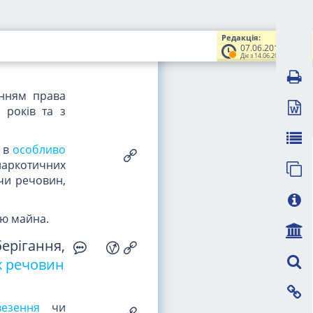
лого, або з
із злочинів,
Редакція:
их розмірах
,
07.06.2018
х аналогами
Діє з 14.06.2018
енням права
 років та з
і в
особливо
наркотичних
 чи речовин,
єю майна.
ерігання,
х речовин
везення
чи