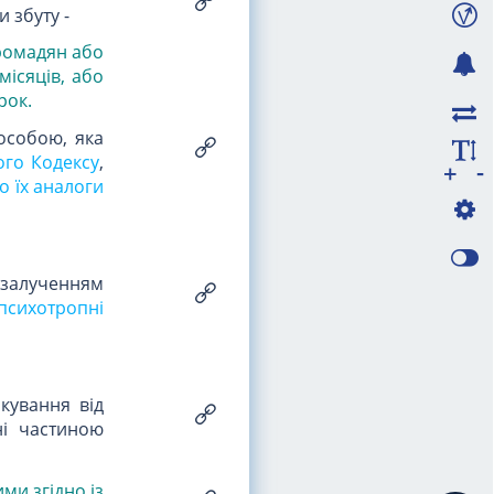
 збуту -
ромадян або
ісяців, або
трок
.
собою, яка
ого Кодексу
,
-
+
о їх аналоги
 залученням
психотропні
кування від
ені частиною
ими згідно із