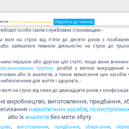
а, що не є небезпечним для життя чи здоров'я потерпі
акого насильства, або особою, яка раніше вчинила один 
306
,
307
,
310
,
311
,
312
,
314
,
317 цього Кодексу
, або у
велик
Перейти до чинної
41-III
(Увага! Попередня редакція.)
ркотичними засобами, психотропними речовинами або ї
жбової особи своїм службовим становищем -
 волі на строк від п'яти до десяти років з позбавл
 або займатися певною діяльністю на строк до трьох
тинами першою або другою цієї статті, якщо вони вчинен
організованою групою
, розбій з метою викрадення 
ечовин або їх аналогів, а також вимагання цих засобів
небезпечним для життя і здоров'я, -
олі на строк від семи до дванадцяти років з конфіскаці
нне виробництво, виготовлення, придбання, зб
ресилання
наркотичних засобів
,
психотропни
або їх
аналогів
без мети збуту
цтво
,
виготовлення
,
придбання
,
зберігання
,
пере