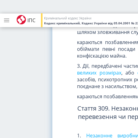
застосуванням насильств
погрозою застосування т
передбачених
статтями 
Кримінальний кодекс України
ІПС
Кодекс кримінальний, Кодекс України
від 05.04.2001
№ 23
а також заволодіння на
шляхом зловживання слу
караються позбавленням
обіймати певні посади
конфіскацією майна.
3. Дії, передбачені час
великих розмірах
, або
засобів, психотропних р
поєднане з насильством, 
караються позбавленням в
Стаття 309. Незако
перевезення чи пе
1.
Незаконне виробни