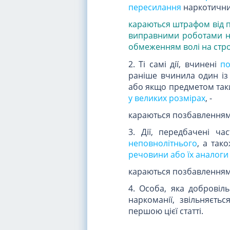
пересилання
наркотичних
караються штрафом
від 
виправними роботами на 
обмеженням волі на стро
2. Ті самі дії, вчинені
п
раніше вчинила один із
або якщо предметом так
у великих розмірах
, -
караються позбавленням в
3. Дії, передбачені ч
неповнолітнього
, а так
речовини або їх аналоги
караються позбавленням в
4. Особа, яка добровіль
наркоманії, звільняєтьс
першою цієї статті.