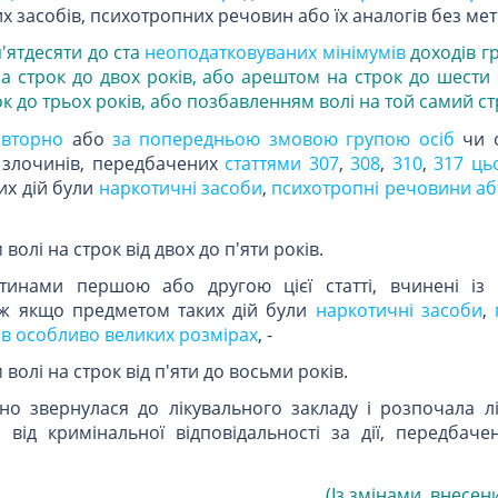
 засобів, психотропних речовин або їх аналогів без мети
п'ятдесяти до ста
неоподатковуваних мінімумів
доходів г
строк до двох років, або арештом на строк до шести м
к до
трьох років, або позбавленням волі на той самий с
овторно
або
за попередньою змовою групою осіб
чи о
 злочинів, передбачених
статтями 307
,
308
,
310
,
317 ць
их дій були
наркотичні засоби
,
психотропні речовини аб
олі на строк від двох до п'яти років.
астинами першою або другою цієї статті, вчинені із
ож якщо предметом таких дій були
наркотичні засоби
,
 в особливо великих розмірах
, -
олі на строк від п'яти до восьми років.
но звернулася до лікувального закладу і розпочала лі
я від кримінальної відповідальності за дії, передбач
(Із змінами, внесен