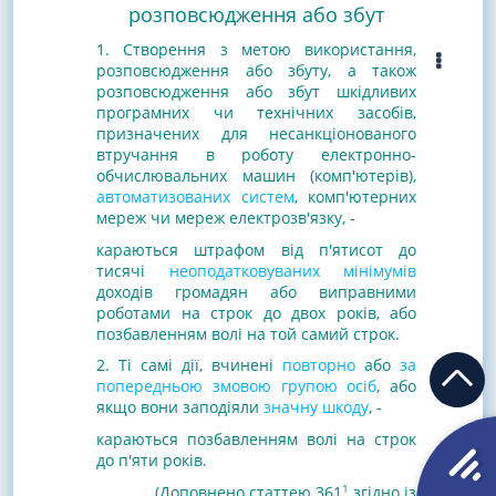
розповсюдження або збут
1. Створення з метою використання,
розповсюдження або збуту, а також
розповсюдження або збут шкідливих
програмних чи технічних засобів,
призначених для несанкціонованого
втручання в роботу електронно-
обчислювальних машин (комп'ютерів),
автоматизованих систем
, комп'ютерних
мереж чи мереж електрозв'язку, -
караються штрафом
від п'ятисот до
тисячі
неоподатковуваних мінімумів
доходів громадян або виправними
роботами на строк до двох років, або
позбавленням волі на той самий строк.
2. Ті самі дії, вчинені
повторно
або
за
попередньою змовою групою осіб
, або
якщо вони заподіяли
значну шкоду
, -
караються позбавленням волі на строк
до п'яти років.
1
(Доповнено статтею 361
згідно із