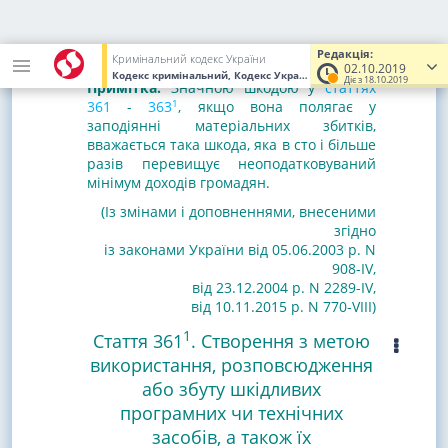
від трьох до шести років з позбавленням
права обіймати певні посади чи
займатися певною діяльністю на строк
Редакція:
до трьох років.
Кримінальний кодекс України
02.10.2019
Кодекс кримінальний, Кодекс України
від 05.04.2001
№ 2341-III
Діє з 18.10.2019
Примітка.
Значною шкодою у
статтях
1
361
-
363
, якщо вона полягає у
заподіянні матеріальних збитків,
вважається така шкода, яка в сто і більше
разів перевищує неоподатковуваний
мінімум доходів громадян.
(Із змінами і доповненнями, внесеними
згідно
із законами України
від 05.06.2003 р. N
908-IV
,
від 23.12.2004 р. N 2289-IV
,
від 10.11.2015 р. N 770-VIII
)
1
Стаття 361
. Створення з метою
використання, розповсюдження
або збуту шкідливих
програмних чи технічних
засобів, а також їх