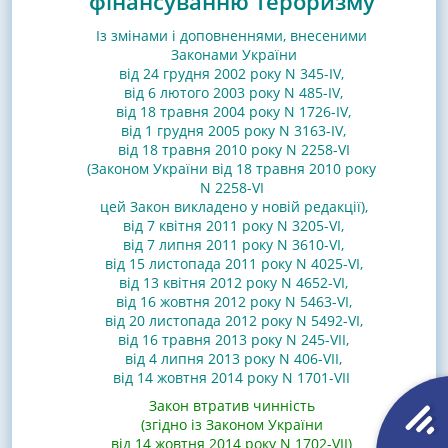
фінансуванню тероризму
Із змінами і доповненнями, внесеними
Законами
України
від 24 грудня 2002 року N 345-IV
,
від 6 лютого 2003 року N 485-IV
,
від 18 травня 2004 року N 1726-IV
,
від 1 грудня 2005 року N 3163-IV
,
від 18 травня 2010 року N 2258-VI
(Законом України від 18 травня 2010 року
N 2258-VI
цей Закон викладено у новій редакції)
,
від 7 квітня 2011 року N 3205-VI
,
від 7 липня 2011 року N 3610-VI
,
від 15 листопада 2011 року N 4025-VI
,
від 13 квітня 2012 року N 4652-VI
,
від 16 жовтня 2012 року N 5463-VI
,
від 20 листопада 2012 року N 5492-VI
,
від 16 травня 2013 року N 245-VII
,
від 4 липня 2013 року N 406-VII
,
від 14 жовтня 2014 року N 1701-VII
Закон втратив чинність
(згідно із Законом України
від 14 жовтня 2014 року N 1702-VII)