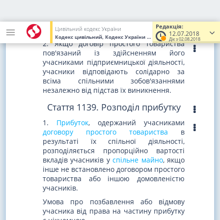
вкладу у
спільне майно
. За спільними
зобов'язаннями, що виникли не з
договору, учасники відповідають
Редакція:
солідарно.
Цивільний кодекс України
12.07.2018
Кодекс цивільний, Кодекс України
від 16.01.2003
№ 435-IV
(Ува
Діє з 02.08.2018
2. Якщо договір простого товариства
пов'язаний із здійсненням його
учасниками підприємницької діяльності,
учасники відповідають солідарно за
всіма спільними зобов'язаннями
незалежно від підстав їх виникнення.
Стаття 1139. Розподіл прибутку
1.
Прибуток
, одержаний учасниками
договору простого товариства
в
результаті їх спільної діяльності,
розподіляється пропорційно вартості
вкладів учасників у
спільне майно
, якщо
інше не встановлено договором простого
товариства або іншою домовленістю
учасників.
Умова про позбавлення або відмову
учасника від права на частину прибутку