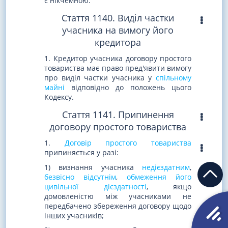
є нікчемною.
Стаття 1140. Виділ частки
учасника на вимогу його
кредитора
1. Кредитор учасника договору простого
товариства має право пред'явити вимогу
про виділ частки учасника у
спільному
майні
відповідно до положень цього
Кодексу.
Стаття 1141. Припинення
договору простого товариства
1.
Договір простого товариства
припиняється у разі:
1) визнання учасника
недієздатним
,
безвісно відсутнім
,
обмеження його
цивільної дієздатності
, якщо
домовленістю між учасниками не
передбачено збереження договору щодо
інших учасників;