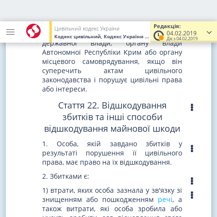
законодавства
і порушує цивільні права
або інтереси.
2. Суд визнає незаконним та скасовує
Редакція:
Цивільний кодекс України
нормативно-правовий акт органу
04.02.2019
Кодекс цивільний, Кодекс України
від 16.01.2003
№ 435-IV
(Ува
Діє з 04.02.2019
державної влади, органу влади
Автономної Республіки Крим або органу
місцевого самоврядування, якщо він
суперечить актам цивільного
законодавства і порушує цивільні права
або інтереси.
Стаття 22. Відшкодування
збитків та інші способи
відшкодування майнової шкоди
1. Особа, якій завдано збитків у
результаті порушення її цивільного
права, має право на їх відшкодування.
2. Збитками є:
1) втрати, яких особа зазнала у зв'язку зі
знищенням або пошкодженням
речі
, а
також витрати, які особа зробила або