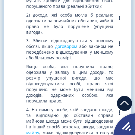
мусить зробити для відновлення свого
порушеного права (реальні збитки);
2) доходи, які особа могла б реально
одержати за звичайних обставин, якби її
право не було порушене (упущена
вигода).
3. Збитки відшкодовуються у повному
обсязі, якщо
договором
або законом не
передбачено відшкодування у меншому
або більшому розмірі.
Якщо особа, яка порушила право,
одержала у зв'язку з цим доходи, то
розмір упущеної вигоди, що має
відшкодовуватися особі, право якої
порушено, не може бути меншим від
доходів, одержаних особою, яка
порушила право.
4. На вимогу особи, якій завдано шкоди,
та відповідно до обставин справи
майнова шкода може бути відшкодована
і в інший спосіб, зокрема, шкода, завдана
майну
, може відшкодовуватися в натурі