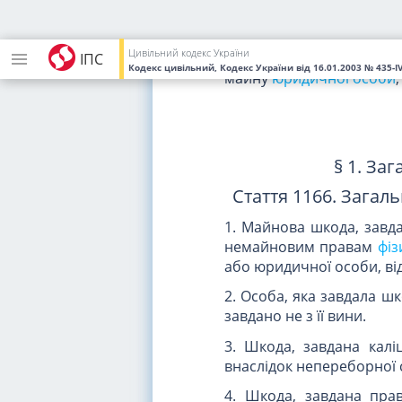
Стаття 1165. Відшк
життю, здоров'ю
Цивільний кодекс України
1. Шкода, завдана внасл
ІПС
Кодекс цивільний, Кодекс України
від 16.01.2003
№ 435-I
майну
юридичної особи
§ 1. За
Стаття 1166. Загал
1. Майнова шкода, завд
немайновим правам
фіз
або юридичної особи, від
2. Особа, яка завдала шк
завдано не з її вини.
3. Шкода, завдана кал
внаслідок непереборної 
4. Шкода, завдана пра