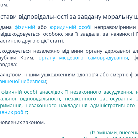
ном.
ідстави відповідальності за завдану моральну 
авдана
фізичній
або
юридичній особі
неправомірними 
відшкодовується особою, яка її завдала, за наявності ї
астиною другою цієї статті.
кодовується незалежно від вини органу державної вл
публіки Крим,
органу місцевого самоврядування
, ф
завдала:
каліцтвом, іншим ушкодженням здоров'я або смертю фіз
двищеної небезпеки
;
фізичній особі внаслідок її незаконного засудження, 
льної відповідальності, незаконного застосування
тримання, незаконного накладення адміністративного 
авних робіт
;
ановлених законом.
(Із змінами, внесен