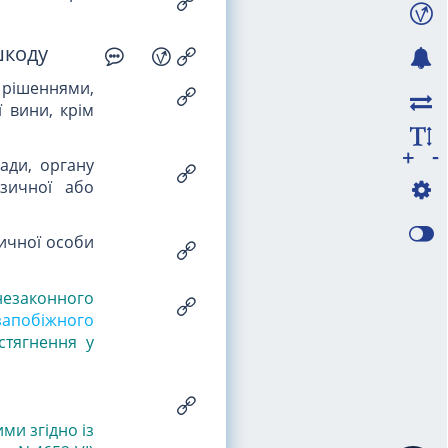
шкоду
рішеннями,
ї вини, крім
-
+
ади, органу
ізичної або
ичної особи
незаконного
запобіжного
стягнення у
ими згідно із