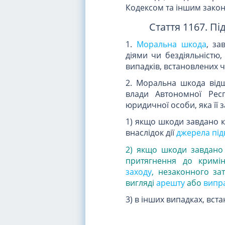
Кодексом та іншим зако
Стаття 1167. П
1.
Моральна шкода
, з
діями чи бездіяльністю, 
випадків, встановлених ч
2. Моральна шкода відш
влади Автономної Рес
юридичної особи, яка її 
1) якщо шкоди завдано 
внаслідок дії
джерела пі
2) якщо шкоди завдано 
притягнення до криміна
заходу
, незаконного за
вигляді
арешту
або
випр
3) в інших випадках, вст