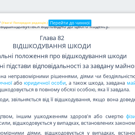
одування шкоди, завданої внаслідок неусуненн
, майну фізичної особи або майну юридичної
ідок неусунення загрози життю, здоров'ю,
майну
фізично
Перейти до чинної
V
(Увага! Попередня редакція.)
, відшкодовується відповідно до цього Кодексу.
Глава 82
ВІДШКОДУВАННЯ ШКОДИ
гальні положення про відшкодування шкоди
ьні підстави відповідальності за завдану майн
ана неправомірними рішеннями, діями чи бездіяльніст
ичної
або
юридичної особи
, а також шкода, завдана
ма
шкодовується в повному обсязі особою, яка її завдала.
оди, звільняється від її відшкодування, якщо вона дове
іцтвом, іншим ушкодженням здоров'я або смертю
фіз
сили, відшкодовується у випадках, встановлених законом
вомірними діями, відшкодовується у випадках, встан