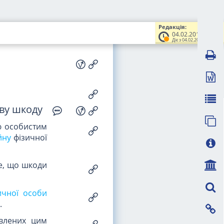
я загрози
 особи
Редакція:
ї особи
або
04.02.2019
Діє з 04.02.2019
ову шкоду
ю особистим
йну
фізичної
де, що шкоди
ичної особи
.
овлених цим